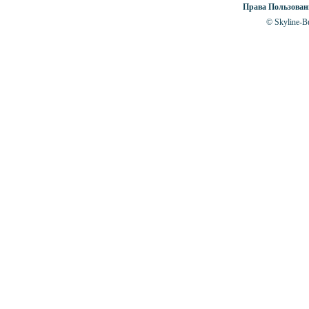
Права Пользова
© Skyline-Bu