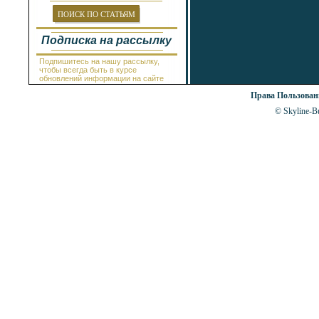
Провадия
Равда
ПОИСК ПО СТАТЬЯМ
Рогачево
Руссе
Подписка на рассылку
Самоков
Св.Константин и Елена
Подпишитесь на нашу рассылку,
Святой Влас
чтобы всегда быть в курсе
Синеморец
обновлений информации на сайте
Сливен
Права Пользова
Смолян
Созополь
© Skyline-Bu
Солнечный Берег
София
Стара Загора
Суворово
Тетевен
Троян
Царево
Чепеларе
Шабла
Шкорпиловци
Шумен