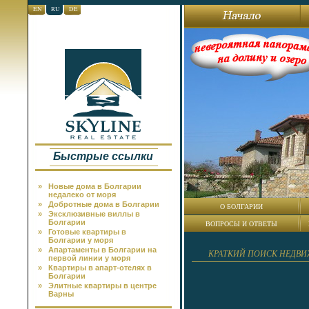
EN
RU
DE
Быстрые ссылки
»
Новые дома в Болгарии
недалеко от моря
»
Добротные дома в Болгарии
О БОЛГАРИИ
»
Эксклюзивные виллы в
Болгарии
ВОПРОСЫ И ОТВЕТЫ
»
Готовые квартиры в
Болгарии у моря
»
Апартаменты в Болгарии на
КРАТКИЙ ПОИСК НЕДВ
первой линии у моря
»
Квартиры в апарт-отелях в
Болгарии
»
Элитные квартиры в центре
Варны