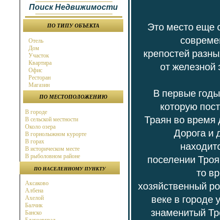
Поиск Недвижимости
Это место еще 
ПО ТИПУ ОБЪЕКТА
совреме
Отель
Дом
крепостей разны
Участок
Квартира
от железной 
Офис
Ресторан
Магазин
В первые годы
ПО МЕСТОПОЛОЖЕНИЮ
которую пос
В городе
Траян во время 
В сельской местности
Около озера
Дорога и 
В горнолыжном курорте
В горах
находит
В историческом месте
В рыболовном районе
поселении Троян
В охотничьем районе
ПО НАСЕЛЕННОМУ ПУНКТУ
то в
Около города
Около моря
хозяйственный рос
Аксаково
Около горнолыжного курорта
Албена
В бальнео районе
веке в городе
Ахелой
В районе гольф поля
Балчик
Около магистрали
знаменитый Тро
Банско
на берегу моря