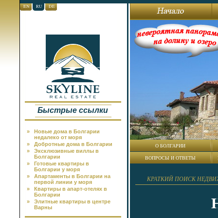
EN
RU
DE
Быстрые ссылки
»
Новые дома в Болгарии
недалеко от моря
»
Добротные дома в Болгарии
О БОЛГАРИИ
»
Эксклюзивные виллы в
Болгарии
ВОПРОСЫ И ОТВЕТЫ
»
Готовые квартиры в
Болгарии у моря
»
Апартаменты в Болгарии на
КРАТКИЙ ПОИСК НЕДВ
первой линии у моря
»
Квартиры в апарт-отелях в
Болгарии
»
Элитные квартиры в центре
Варны