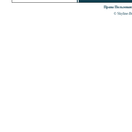
Права Пользова
© Skyline-Bu