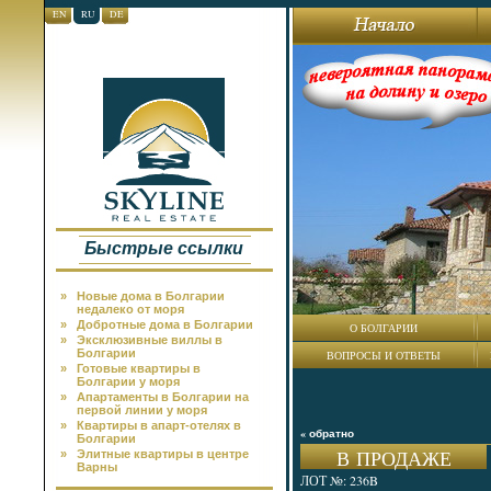
EN
RU
DE
Быстрые ссылки
»
Новые дома в Болгарии
недалеко от моря
»
Добротные дома в Болгарии
О БОЛГАРИИ
»
Эксклюзивные виллы в
Болгарии
ВОПРОСЫ И ОТВЕТЫ
»
Готовые квартиры в
Болгарии у моря
»
Апартаменты в Болгарии на
первой линии у моря
»
Квартиры в апарт-отелях в
« обратно
Болгарии
В ПРОДАЖЕ
»
Элитные квартиры в центре
Варны
ЛОТ №: 236B