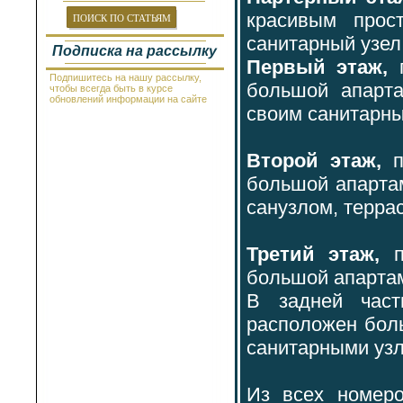
Провадия
Равда
красивым прос
ПОИСК ПО СТАТЬЯМ
Рогачево
санитарный узел
Руссе
Подписка на рассылку
Самоков
Первый этаж,
Св.Константин и Елена
Подпишитесь на нашу рассылку,
Святой Влас
большой апарта
чтобы всегда быть в курсе
Синеморец
обновлений информации на сайте
своим санитарны
Сливен
Смолян
Созополь
Солнечный Берег
Второй этаж,
София
Стара Загора
большой апартам
Суворово
санузлом, террас
Тетевен
Троян
Царево
Чепеларе
Третий этаж,
Шабла
Шкорпиловци
большой апартам
Шумен
В задней част
расположен бо
санитарными уз
Из всех номер