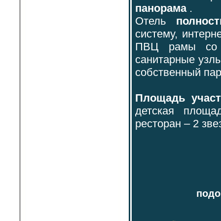
панорама
.
Отель
полнос
систему, интерн
ПВЦ рамы со с
санитарные узлы
собственный пар
Площадь участ
детская площад
ресторан – 2 зв
подо