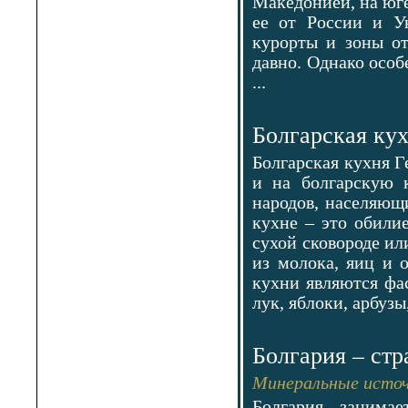
Македонией, на юге
Суворово
ее от России и Ук
Тетевен
Троян
курорты и зоны от
Царево
давно. Однако особ
Чепеларе
...
Шабла
Шкорпиловци
Шумен
Болгарская ку
Болгарская кухня Г
и на болгарскую 
народов, населяющи
кухне – это обили
сухой сковороде ил
из молока, яиц и 
кухни являются фас
лук, яблоки, арбузы
Болгария – ст
Минеральные источ
Болгария занима