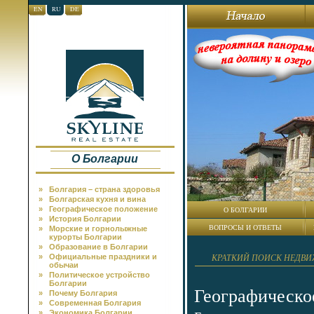
EN
RU
DE
О Болгарии
»
Болгария – страна здоровья
»
Болгарская кухня и вина
»
Географическое положение
О БОЛГАРИИ
»
История Болгарии
ВОПРОСЫ И ОТВЕТЫ
»
Морские и горнолыжные
курорты Болгарии
»
Образование в Болгарии
КРАТКИЙ ПОИСК НЕДВ
»
Официальные праздники и
обычаи
»
Политическое устройство
Болгарии
Географическ
»
Почему Болгария
»
Современная Болгария
»
Экономика Болгарии