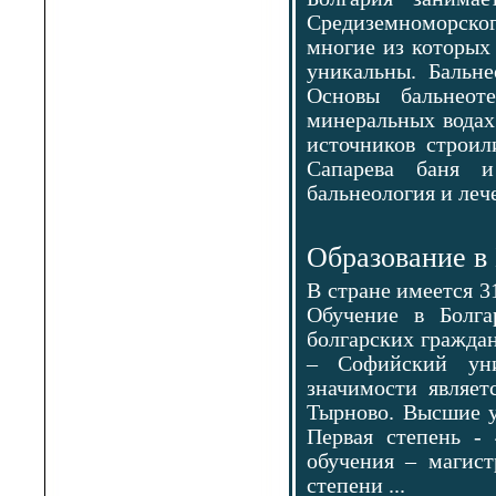
Средиземноморског
многие из которых
уникальны. Бальн
Основы бальнео
минеральных водах 
источников строил
Сапарева баня 
бальнеология и лече
Образование в
В стране имеется 3
Обучение в Болга
болгарских гражда
– Софийский уни
значимости являет
Тырново. Высшие у
Первая степень - 
обучения – магист
степени ...