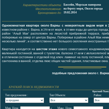
Характеристики объекта:
Бассейн, Морская панорама
Местоположение:
на берегу моря, Около города
Бронировано до:
19.02.2014
Однокомнатная квартира около Варны с невероятным видом моря в 2
известном районе г. Варна, в 250 м от моря, в 10 мин езды до центра города
район "Алый Мак" расположен на лесистой прибрежной террасе, приб
побережью на север от центра Варны. Побережье в районе Алый Мак немно
несколько линий", и соответственно нет большого скопления иностранных т
Квартира находится на
шестом этаже
нового семиэтажного кондоминиум
маленькой гостинной, ванной с туалетом,
балкона 15 кв м с великолепной
в отличном состоянии с отделкой под ключ: ламинат на полу гостинной, п
сантехника в ванной, отделка люкс общих частей здания, пластиковые окна
подобные предложения
около г. Варна
КРАТКИЙ ПОИСК НЕДВИЖИМОСТИ
Краткий Пои
Тип предложения :
Тип Объекта:
Район:
Мин. Цена :
Макс. Цена :