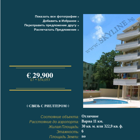
Показать все фотографии »
Добавить в Избраное »
Переправить предложение другу »
Распечатать Предложение »
€ 29,900
£7 • $34,053
◊ СВЯЗЬ С РИЕЛТЕРОМ ◊
Состояние объекта:
Отличное
Расстояние до аэропорта:
Варна 11 км.
Жилая Площадь:
30 кв. м. или 322,9 кв. ф.
Этажность:
6
Площадь Земли:
no