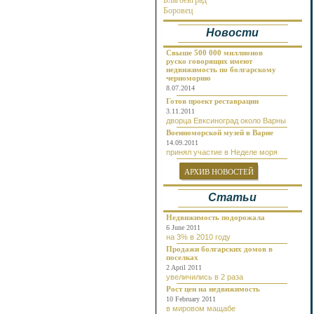
Благоевград
Около реки
Боровец
Бургас
Новости
Бяла
Варна
Велико Тырново
Свыше 500 000 миллионов
руско говорящих имеют
Волчий Дол
недвижимость по болгарскому
Габрово
черноморию
Генерал Тошево
8.07.2014
Добрич
Готов проект реставрации
Долгопол
3.11.2011
Долна Баня
дворца Евксиноград около Варны
Долни Чифлик
Военноморской музей в Варне
Дуранкулак
14.09.2011
Елена
принял участие в Неделе моря
Елените
Золотые Пески
АРХИВ НОВОСТЕЙ
Каварна
Камчия
Статьи
Карлово
Кошарица
Недвижимость подорожала
Кранево
6 June 2011
Лозенец
на 3% в 2010 году
Несебр
Продажи болгарских домов в
Нови Пазар
поселках
Обзор
2 April 2011
Пампорово
увеличились в 2 раза
Плевен
Рост цен на недвижимость
Поморие
10 February 2011
Приморско
в мировом мащабе