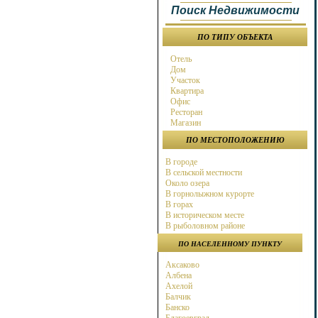
Поиск Недвижимости
ПО ТИПУ ОБЪЕКТА
Отель
Дом
Участок
Квартира
Офис
Ресторан
Магазин
ПО МЕСТОПОЛОЖЕНИЮ
В городе
В сельской местности
Около озера
В горнолыжном курорте
В горах
В историческом месте
В рыболовном районе
В охотничьем районе
ПО НАСЕЛЕННОМУ ПУНКТУ
Около города
Около моря
Аксаково
Около горнолыжного курорта
Албена
В бальнео районе
Ахелой
В районе гольф поля
Балчик
Около магистрали
Банско
на берегу моря