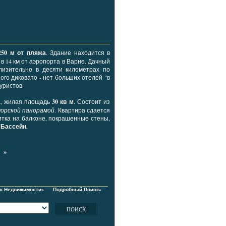
50 м от пляжа
. Здание находится в
, в 14 км от аэропорта в Варне. Дачный
лизительно в десяти километрах по
го диковато - нет больших отелей "в
уристов.
а, жилая площадь
30 кв м
. Состоит из
 морской панорамой
. Квартира сдается
литка на балконе, покрашенные стены,
.
Бассейн.
 »
ск Недвижимости»
Подробный Поиск»
ПОИСК