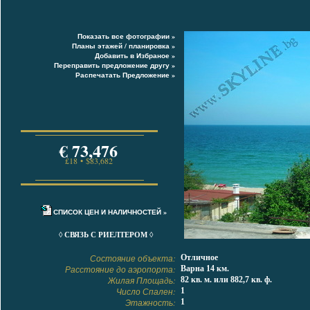
Показать все фотографии »
Планы этажей / планировка »
Добавить в Избраное »
Переправить предложение другу »
Распечатать Предложение »
€ 73,476
£18 • $83,682
СПИСОК ЦЕН И НАЛИЧНОСТЕЙ »
◊ СВЯЗЬ С РИЕЛТЕРОМ ◊
Состояние объекта:
Отличное
Расстояние до аэропорта:
Варна 14 км.
Жилая Площадь:
82 кв. м. или 882,7 кв. ф.
Число Спален:
1
Этажность:
1