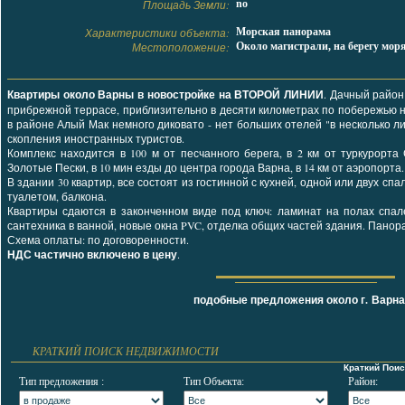
Площадь Земли:
no
Характеристики объекта:
Морская панорама
Местоположение:
Около магистрали, на берегу мор
Квартиры около Варны в новостройке на ВТОРОЙ ЛИНИИ
. Дачный район
прибрежной террасе, приблизительно в десяти километрах по побережью 
в районе Алый Мак немного диковато - нет больших отелей "в несколько л
скопления иностранных туристов.
Комплекс находится в 100 м от песчанного берега, в 2 км от туркурорта 
Золотые Пески, в 10 мин езды до центра города Варна, в 14 км от аэропорта
В здании 30 квартир, все состоят из гостинной с кухней, одной или двух спа
туалетом, балкона.
Квартиры сдаются в законченном виде под ключ: ламинат на полах спал
сантехника в ванной, новые окна PVC, отделка общих частей здания. Панора
Схема оплаты: по договоренности.
НДС частично включено в цену
.
подобные предложения
около г. Варна
КРАТКИЙ ПОИСК НЕДВИЖИМОСТИ
Краткий Пои
Тип предложения :
Тип Объекта:
Район: