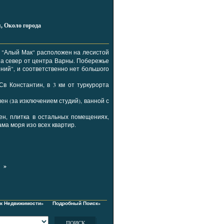
я, Около города
 "Алый Мак" расположен на лесистой
на север от центра Варны. Побережье
иний", и соответственно нет большого
Св Константин, в 3 км от туркурорта
.
лен (за изключением студий), ванной с
ен, плитка в остальных помещениях,
ма моря изо всех квартир.
 »
ск Недвижимости»
Подробный Поиск»
ПОИСК