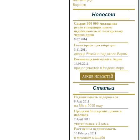
Благоевград
Около реки
Боровец
Бургас
Новости
Бяла
Варна
Велико Тырново
Свыше 500 000 миллионов
руско говорящих имеют
Волчий Дол
недвижимость по болгарскому
Габрово
черноморию
Генерал Тошево
8.07.2014
Добрич
Готов проект реставрации
Долгопол
3.11.2011
Долна Баня
дворца Евксиноград около Варны
Долни Чифлик
Военноморской музей в Варне
Дуранкулак
14.09.2011
Елена
принял участие в Неделе моря
Елените
Золотые Пески
АРХИВ НОВОСТЕЙ
Каварна
Камчия
Статьи
Карлово
Кошарица
Недвижимость подорожала
Кранево
6 June 2011
Лозенец
на 3% в 2010 году
Несебр
Продажи болгарских домов в
Нови Пазар
поселках
Обзор
2 April 2011
Пампорово
увеличились в 2 раза
Плевен
Рост цен на недвижимость
Поморие
10 February 2011
Приморско
в мировом мащабе