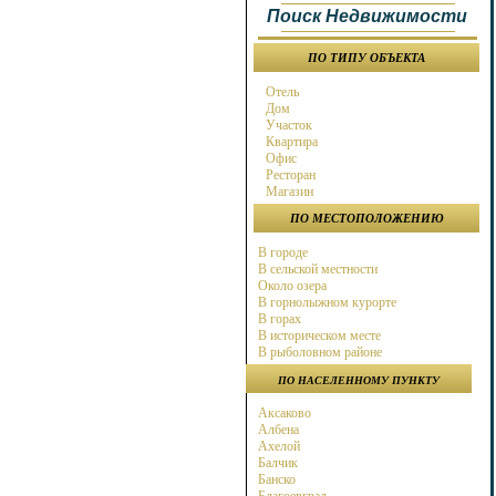
Поиск Недвижимости
ПО ТИПУ ОБЪЕКТА
Отель
Дом
Участок
Квартира
Офис
Ресторан
Магазин
ПО МЕСТОПОЛОЖЕНИЮ
В городе
В сельской местности
Около озера
В горнолыжном курорте
В горах
В историческом месте
В рыболовном районе
В охотничьем районе
ПО НАСЕЛЕННОМУ ПУНКТУ
Около города
Около моря
Аксаково
Около горнолыжного курорта
Албена
В бальнео районе
Ахелой
В районе гольф поля
Балчик
Около магистрали
Банско
на берегу моря