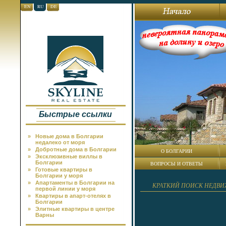
EN
RU
DE
Быстрые ссылки
»
Новые дома в Болгарии
недалеко от моря
»
Добротные дома в Болгарии
О БОЛГАРИИ
»
Эксклюзивные виллы в
Болгарии
ВОПРОСЫ И ОТВЕТЫ
»
Готовые квартиры в
Болгарии у моря
»
Апартаменты в Болгарии на
КРАТКИЙ ПОИСК НЕДВ
первой линии у моря
»
Квартиры в апарт-отелях в
Болгарии
»
Элитные квартиры в центре
Варны