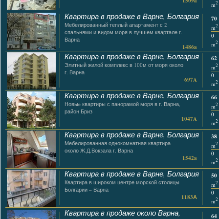
1509a
2
m
Квартира в продаже в Варне, Болгария
70
Мебелированный теплый апартамент с 2
2
m
спальнями и видом моря в лучшем квартале г.
0
Варна
2
m
1486a
Квартира в продаже в Варне, Болгария
62
Элитный жилой комплекс в 100м от моря около
2
m
г. Варна
0
697A
2
m
Квартира в продаже в Варне, Болгария
66
Новыe квартиры с панорамой моря в г. Варна,
2
m
район Бриз
0
1047A
2
m
Квартира в продаже в Варне, Болгария
38
Мебелированная однокомнатная квартира
2
m
около Ж.Д.Вокзала г. Варна
0
1542a
2
m
Квартира в продаже в Варне, Болгария
50
Квартира в широком центре морской столицы
2
m
Болгарии – Варна
0
1183А
2
m
Квартира в продаже около Варна,
64