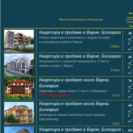
Жи
пло
Местоположение и Описание
Пло
Зе
Квартира в продаже в Варне, Болгария
40
Новые квартиры в комплексе с видом на море
2
m
в популярном районе Варны
0
1186A
2
m
Квартира в продаже в Варне, Болгария
49
Апартаменты с морской панорамой в 3,5км от
2
m
пляжа и моря г. Варна
0
1510a
2
m
Квартира в продаже около Варна,
70
Болгария
2
m
Квартиры с видом моря в 5 км от побережья
0
ТОП предложение
113A
2
m
Квартира в продаже около Варна,
68
Болгария
2
m
Квартиры в новом комплексе около дворца
0
Евксиноград
2
m
118A
Квартира в продаже в Варне, Болгария
60