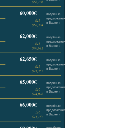
$68,106
60,000€
подобные
предложения
£15
в Варне »
$68,334
62,000€
подобные
предложения
£15
в Варне »
$70,612
62,650€
подобные
предложения
£15
в Варне »
$71,352
65,000€
подобные
предложения
£16
в Варне »
$74,028
66,000€
подобные
предложения
£16
в Варне »
$75,167
подобные