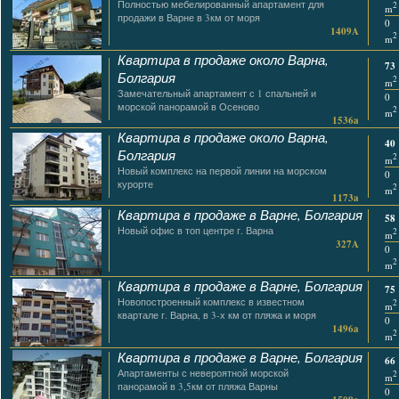
Полностью мебелированный апартамент для
2
m
продажи в Варне в 3км от моря
0
1409A
2
m
Квартира в продаже около Варна,
73
Болгария
2
m
Замечательный апартамент с 1 спальней и
0
морской панорамой в Осеново
2
m
1536a
Квартира в продаже около Варна,
40
Болгария
2
m
Новый комплекс на первой линии на морском
0
курорте
2
m
1173a
Квартира в продаже в Варне, Болгария
58
Новый офис в топ центре г. Варна
2
m
327A
0
2
m
Квартира в продаже в Варне, Болгария
75
Новопостроенный комплекс в известном
2
m
квартале г. Варна, в 3-х км от пляжа и моря
0
1496a
2
m
Квартира в продаже в Варне, Болгария
66
Апартаменты с невероятной морской
2
m
панорамой в 3,5км от пляжа Варны
0