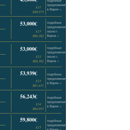
подобные
предложения
£11
в Варне »
$48,973
53,000€
подобные
предложения
£13
около г.
$60,362
Варна »
53,000€
подобные
предложения
£13
около г.
$60,362
Варна »
53,939€
подобные
предложения
£13
в Варне »
$61,431
56,243€
подобные
предложения
£14
в Варне »
$64,055
59,800€
подобные
предложения
£15
в Варне »