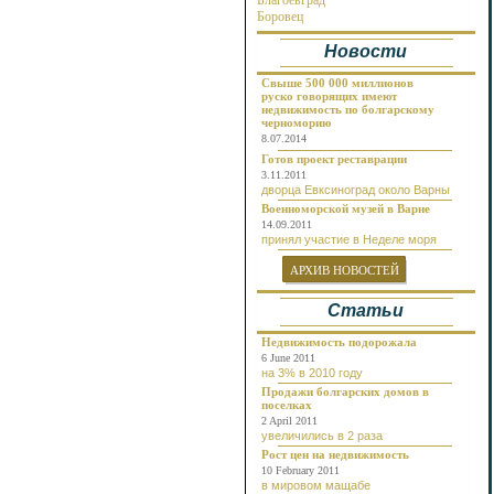
Благоевград
Около реки
Боровец
Бургас
Новости
Бяла
Варна
Велико Тырново
Свыше 500 000 миллионов
руско говорящих имеют
Волчий Дол
недвижимость по болгарскому
Габрово
черноморию
Генерал Тошево
8.07.2014
Добрич
Готов проект реставрации
Долгопол
3.11.2011
Долна Баня
дворца Евксиноград около Варны
Долни Чифлик
Военноморской музей в Варне
Дуранкулак
14.09.2011
Елена
принял участие в Неделе моря
Елените
Золотые Пески
АРХИВ НОВОСТЕЙ
Каварна
Камчия
Статьи
Карлово
Кошарица
Недвижимость подорожала
Кранево
6 June 2011
Лозенец
на 3% в 2010 году
Несебр
Продажи болгарских домов в
Нови Пазар
поселках
Обзор
2 April 2011
Пампорово
увеличились в 2 раза
Плевен
Рост цен на недвижимость
Поморие
10 February 2011
Приморско
в мировом мащабе