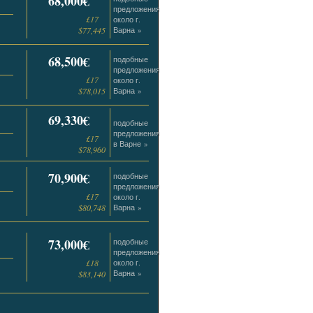
68,000€
предложения
£17
около г.
$77,445
Варна »
68,500€
подобные
предложения
£17
около г.
$78,015
Варна »
69,330€
подобные
предложения
£17
в Варне »
$78,960
70,900€
подобные
предложения
£17
около г.
$80,748
Варна »
73,000€
подобные
предложения
£18
около г.
Варна »
$83,140