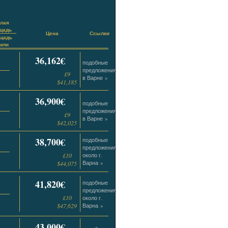
лая
щадь
Цена
Ссылки
щадь
мли
36,162€
подобные
предложения
£9
в Варне »
$41,185
36,900€
подобные
предложения
£9
в Варне »
$42,025
38,700€
подобные
предложения
£10
около г.
Варна »
$44,075
41,820€
подобные
предложения
£10
около г.
$47,629
Варна »
43,000€