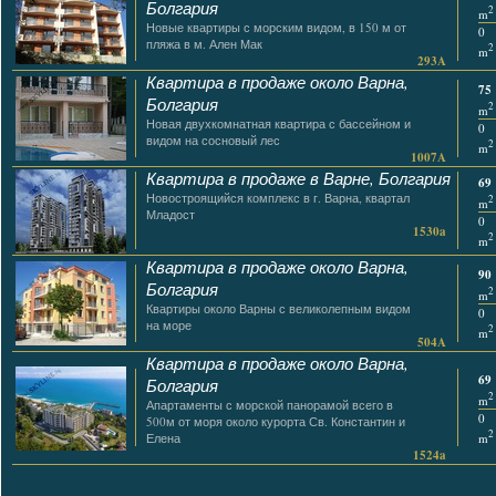
Болгария
2
m
Новые квартиры с морским видом, в 150 м от
0
пляжа в м. Ален Мак
2
m
293A
Квартира в продаже около Варна,
75
Болгария
2
m
Новая двухкомнатная квартира с бассейном и
0
видом на сосновый лес
2
m
1007A
Квартира в продаже в Варне, Болгария
69
Новостроящийся комплекс в г. Варна, квартал
2
m
Младост
0
1530a
2
m
Квартира в продаже около Варна,
90
Болгария
2
m
Квартиры около Варны с великолепным видом
0
на море
2
m
504A
Квартира в продаже около Варна,
69
Болгария
2
m
Апартаменты с морской панорамой всего в
0
500м от моря около курорта Св. Константин и
2
m
Елена
1524a