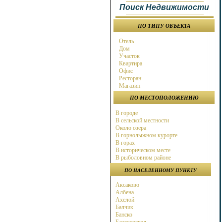
Поиск Недвижимости
ПО ТИПУ ОБЪЕКТА
Отель
Дом
Участок
Квартира
Офис
Ресторан
Магазин
ПО МЕСТОПОЛОЖЕНИЮ
В городе
В сельской местности
Около озера
В горнолыжном курорте
В горах
В историческом месте
В рыболовном районе
В охотничьем районе
ПО НАСЕЛЕННОМУ ПУНКТУ
Около города
Около моря
Аксаково
Около горнолыжного курорта
Албена
В бальнео районе
Ахелой
В районе гольф поля
Балчик
Около магистрали
Банско
на берегу моря