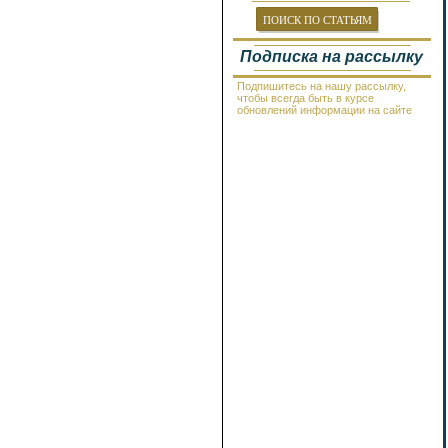
Провадия
Равда
ПОИСК ПО СТАТЬЯМ
Рогачево
Руссе
Подписка на рассылку
Самоков
Св.Константин и Елена
Подпишитесь на нашу рассылку,
Святой Влас
чтобы всегда быть в курсе
Синеморец
обновлений информации на сайте
Сливен
Смолян
Созополь
Солнечный Берег
София
Стара Загора
Суворово
Тетевен
Троян
Царево
Чепеларе
Шабла
Шкорпиловци
Шумен