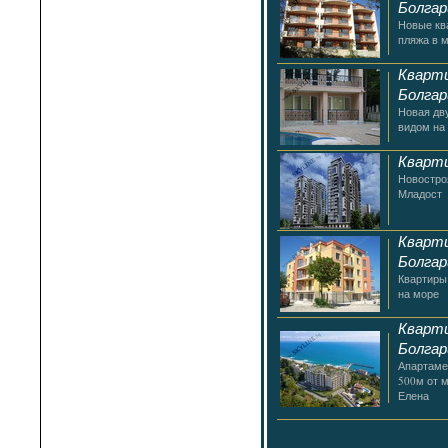
Болгар
Новые кв
пляжа в м
Кварти
Болгар
Новая дв
видом на
Кварти
Новостроя
Младост
Кварти
Болгар
Квартиры
на море
Кварти
Болгар
Апартаме
500м от м
Елена