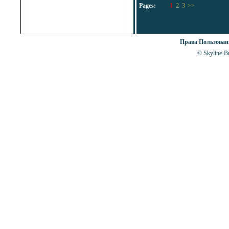
Pages:
1
2
3
>>
Права Пользова
© Skyline-Bu