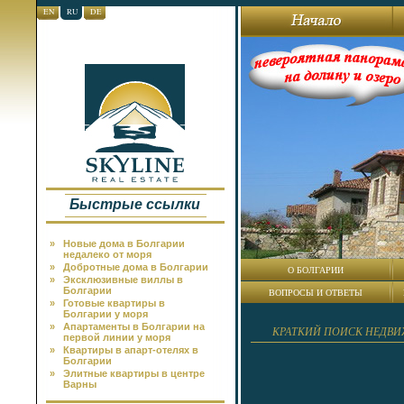
EN
RU
DE
Быстрые ссылки
»
Новые дома в Болгарии
недалеко от моря
»
Добротные дома в Болгарии
О БОЛГАРИИ
»
Эксклюзивные виллы в
Болгарии
ВОПРОСЫ И ОТВЕТЫ
»
Готовые квартиры в
Болгарии у моря
»
Апартаменты в Болгарии на
КРАТКИЙ ПОИСК НЕДВ
первой линии у моря
»
Квартиры в апарт-отелях в
Болгарии
»
Элитные квартиры в центре
Варны