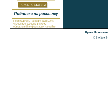
Провадия
Равда
ПОИСК ПО СТАТЬЯМ
Рогачево
Руссе
Подписка на рассылку
Самоков
Св.Константин и Елена
Подпишитесь на нашу рассылку,
Святой Влас
чтобы всегда быть в курсе
Синеморец
обновлений информации на сайте
Сливен
Права Пользова
Смолян
Созополь
© Skyline-Bu
Солнечный Берег
София
Стара Загора
Суворово
Тетевен
Троян
Царево
Чепеларе
Шабла
Шкорпиловци
Шумен