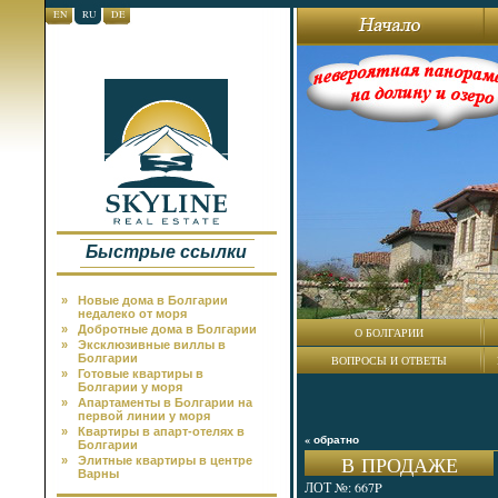
EN
RU
DE
Быстрые ссылки
»
Новые дома в Болгарии
недалеко от моря
»
Добротные дома в Болгарии
О БОЛГАРИИ
»
Эксклюзивные виллы в
Болгарии
ВОПРОСЫ И ОТВЕТЫ
»
Готовые квартиры в
Болгарии у моря
»
Апартаменты в Болгарии на
первой линии у моря
»
Квартиры в апарт-отелях в
« обратно
Болгарии
В ПРОДАЖЕ
»
Элитные квартиры в центре
Варны
ЛОТ №: 667P