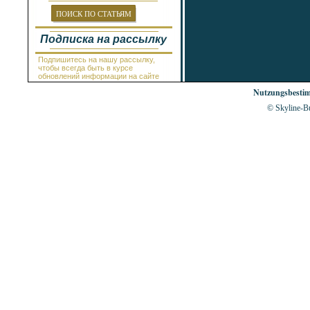
Провадия
Равда
ПОИСК ПО СТАТЬЯМ
Рогачево
Руссе
Подписка на рассылку
Самоков
Св.Константин и Елена
Подпишитесь на нашу рассылку,
Святой Влас
чтобы всегда быть в курсе
Синеморец
обновлений информации на сайте
Сливен
Nutzungsbesti
Смолян
Созополь
© Skyline-Bu
Солнечный Берег
София
Стара Загора
Суворово
Тетевен
Троян
Царево
Чепеларе
Шабла
Шкорпиловци
Шумен