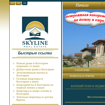
EN
RU
DE
Быстрые ссылки
»
Новые дома в Болгарии
недалеко от моря
»
Добротные дома в Болгарии
О БОЛГАРИИ
»
Эксклюзивные виллы в
Болгарии
ВОПРОСЫ И ОТВЕТЫ
»
Готовые квартиры в
Болгарии у моря
»
Апартаменты в Болгарии на
КРАТКИЙ ПОИСК НЕДВ
первой линии у моря
»
Квартиры в апарт-отелях в
Болгарии
Местоположен
»
Элитные квартиры в центре
Варны