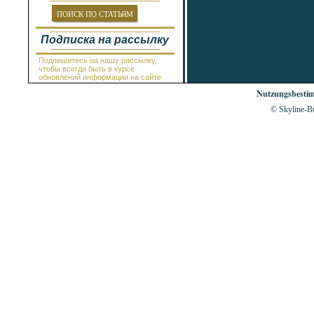
Провадия
Равда
ПОИСК ПО СТАТЬЯМ
Рогачево
Руссе
Подписка на рассылку
Самоков
Св.Константин и Елена
Подпишитесь на нашу рассылку,
Святой Влас
чтобы всегда быть в курсе
Синеморец
обновлений информации на сайте
Сливен
Nutzungsbesti
Смолян
Созополь
© Skyline-Bu
Солнечный Берег
София
Стара Загора
Суворово
Тетевен
Троян
Царево
Чепеларе
Шабла
Шкорпиловци
Шумен