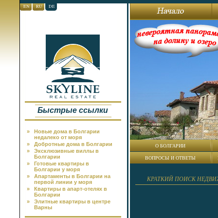
EN
RU
DE
Быстрые ссылки
»
Новые дома в Болгарии
недалеко от моря
»
Добротные дома в Болгарии
О БОЛГАРИИ
»
Эксклюзивные виллы в
Болгарии
ВОПРОСЫ И ОТВЕТЫ
»
Готовые квартиры в
Болгарии у моря
»
Апартаменты в Болгарии на
КРАТКИЙ ПОИСК НЕДВ
первой линии у моря
»
Квартиры в апарт-отелях в
Болгарии
»
Элитные квартиры в центре
Варны