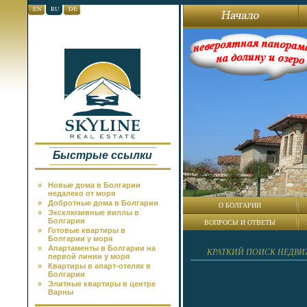
EN
RU
DE
Быстрые ссылки
»
Новые дома в Болгарии
недалеко от моря
»
Добротные дома в Болгарии
О БОЛГАРИИ
»
Эксклюзивные виллы в
Болгарии
ВОПРОСЫ И ОТВЕТЫ
»
Готовые квартиры в
Болгарии у моря
»
Апартаменты в Болгарии на
КРАТКИЙ ПОИСК НЕДВ
первой линии у моря
»
Квартиры в апарт-отелях в
Болгарии
»
Элитные квартиры в центре
Варны