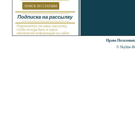
Провадия
Равда
ПОИСК ПО СТАТЬЯМ
Рогачево
Руссе
Подписка на рассылку
Самоков
Св.Константин и Елена
Подпишитесь на нашу рассылку,
Святой Влас
чтобы всегда быть в курсе
Синеморец
обновлений информации на сайте
Сливен
Права Пользова
Смолян
Созополь
© Skyline-Bu
Солнечный Берег
София
Стара Загора
Суворово
Тетевен
Троян
Царево
Чепеларе
Шабла
Шкорпиловци
Шумен