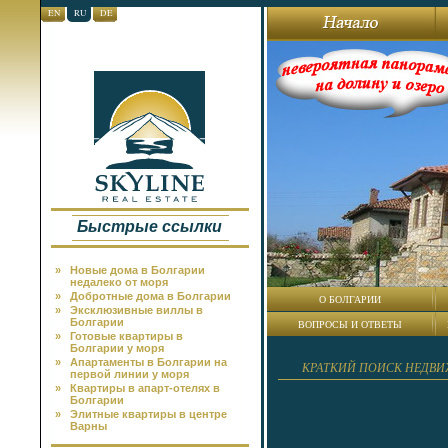
EN
RU
DE
Быстрые ссылки
»
Новые дома в Болгарии
недалеко от моря
»
Добротные дома в Болгарии
О БОЛГАРИИ
»
Эксклюзивные виллы в
Болгарии
ВОПРОСЫ И ОТВЕТЫ
»
Готовые квартиры в
Болгарии у моря
»
Апартаменты в Болгарии на
КРАТКИЙ ПОИСК НЕДВ
первой линии у моря
»
Квартиры в апарт-отелях в
Болгарии
»
Элитные квартиры в центре
Варны