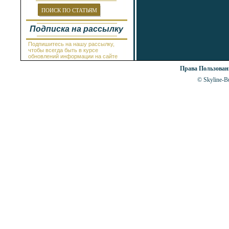
Провадия
Равда
ПОИСК ПО СТАТЬЯМ
Рогачево
Руссе
Подписка на рассылку
Самоков
Св.Константин и Елена
Подпишитесь на нашу рассылку,
Святой Влас
чтобы всегда быть в курсе
Синеморец
обновлений информации на сайте
Сливен
Права Пользова
Смолян
Созополь
© Skyline-Bu
Солнечный Берег
София
Стара Загора
Суворово
Тетевен
Троян
Царево
Чепеларе
Шабла
Шкорпиловци
Шумен